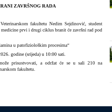
BRANI ZAVRŠNOG RADA
 Veterinarskom fakultetu
Nedim Sejdinović
, student
 medicine prvi i drugi ciklus
branit će završni rad pod
lamina u patofiziološkim procesima
“
026. godine (srijeda) u
10:00 sati
.
može prisustvovati, a održat će se u
sali
210
na
inarskom fakultetu.