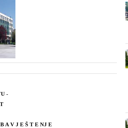
U -
T
B A V J E Š T E NJ E