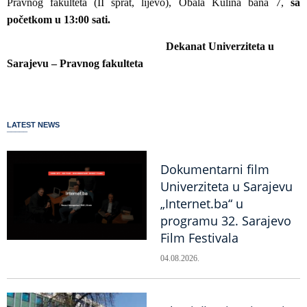
Pravnog fakulteta (II sprat, lijevo), Obala Kulina bana 7,
sa
početkom u 13:00 sati.
Dekanat Univerziteta u
Sarajevu – Pravnog fakulteta
LATEST NEWS
Dokumentarni film
Univerziteta u Sarajevu
„Internet.ba“ u
programu 32. Sarajevo
Film Festivala
04.08.2026.