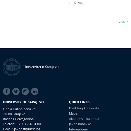
31.07.2026.
više >
Univerzitet u Sarajevu
SOCIAL
LINKS
UNIVERSITY OF SARAJEVO
QUICK LINKS
Direktorij kontakata
Obala Kulina bana 7/II
Mapa
71000 Sarajevo
Akademski kalendar
Bosna i Hercegovina
Telefon: +387 33 56 51 00
Javne nabavke
E-mail: javnost@unsa.ba
International