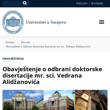
Skoči
ENGLISH
BOSNIAN
Pretraga
na
glavni
sadržaj
Univerzitet u Sarajevu
You
Početna
Novosti
Obavještenje o odbrani doktorske disertacije mr. sci. Vedrana Alidžanovića
are
here
OBAVJEŠTENJA
Obavještenje o odbrani doktorske
disertacije mr. sci. Vedrana
Alidžanovića