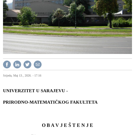
Srijeda, Maj 13., 2026. - 17:16
UNIVERZITET U SARAJEVU -
PRIRODNO-MATEMATIČKOG FAKULTETA
O B A V J E Š T E N J E