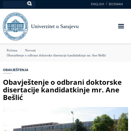
Skoči
ENGLISH
BOSNIAN
Pretraga
na
glavni
sadržaj
Univerzitet u Sarajevu
You
Početna
Novosti
Obavještenje o odbrani doktorske disertacije kandidatkinje mr. Ane Bešlić
are
here
OBAVJEŠTENJA
Obavještenje o odbrani doktorske
disertacije kandidatkinje mr. Ane
Bešlić