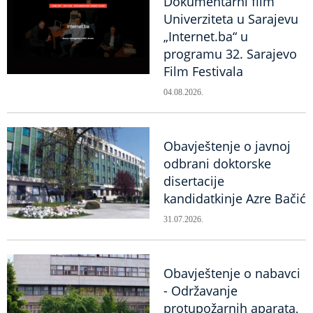
Dokumentarni film
Univerziteta u Sarajevu
„Internet.ba“ u
programu 32. Sarajevo
Film Festivala
04.08.2026.
Obavještenje o javnoj
odbrani doktorske
disertacije
kandidatkinje Azre Bačić
31.07.2026.
Obavještenje o nabavci
- Održavanje
protupožarnih aparata,