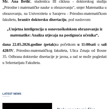
Mr. Ana Bešlić
, studentica
III ciklusa - doktorskog studija
„Prirodne i matematičke nauke u obrazovanju“, smjer Matematika u
obrazovanju, na Univerzitetu u Sarajevu - Prirodno-matematičkom
fakultetu,
braniće doktorsku disertaciju
, pod naslovom:
„
Umjetna inteligencija u osnovnoškolskom obrazovanju iz
matematike: Analiza utjecaja na postignuća učenika
“
,
dana
22.05.2026.
godine (petak)
sa početkom
u 11:00
sati
u
sali
428/IV
, Prirodno-matematičkog fakulteta, Ulica Zmaja od Bosne
35.
Odbrana doktorske disertacije je javna, a rad se može pogledati
u Sekretarijatu Fakulteta.
LATEST NEWS