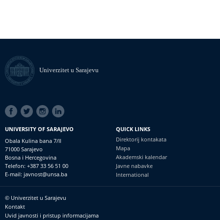
Univerzitet u Sarajevu
SOCIAL
LINKS
UNIVERSITY OF SARAJEVO
QUICK LINKS
Direktorij kontakata
Obala Kulina bana 7/II
Mapa
71000 Sarajevo
Akademski kalendar
Bosna i Hercegovina
Telefon: +387 33 56 51 00
Javne nabavke
E-mail: javnost@unsa.ba
International
© Univerzitet u Sarajevu
Footer
Kontakt
meni
Uvid javnosti i pristup informacijama