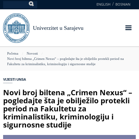
Skoči
ENGLISH
BOSNIAN
Pretraga
na
glavni
sadržaj
Univerzitet u Sarajevu
You
Početna
Novosti
Novi broj biltena „Crimen Nexus“ – pogledajte šta je obilježilo protekli period na
are
Fakultetu za kriminalistiku, kriminologiju i sigurnosne studije
here
VIJESTI UNSA
Novi broj biltena „Crimen Nexus“ –
pogledajte šta je obilježilo protekli
period na Fakultetu za
kriminalistiku, kriminologiju i
sigurnosne studije