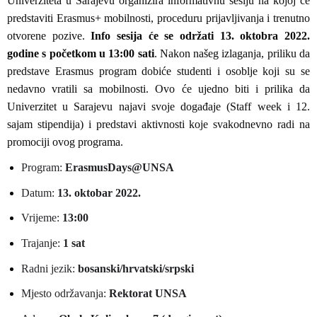
Univerziteta u Sarajevu organizira informativnu sesiju na kojoj će
predstaviti Erasmus+ mobilnosti, proceduru prijavljivanja i trenutno
otvorene pozive.
Info sesija će se održati 13. oktobra 2022.
godine s početkom u 13:00 sati
. Nakon našeg izlaganja, priliku da
predstave Erasmus program dobiće studenti i osoblje koji su se
nedavno vratili sa mobilnosti. Ovo će ujedno biti i prilika da
Univerzitet u Sarajevu najavi svoje događaje (Staff week i 12.
sajam stipendija) i predstavi aktivnosti koje svakodnevno radi na
promociji ovog programa.
Program:
ErasmusDays@UNSA
Datum:
13. oktobar 2022.
Vrijeme:
13:00
Trajanje:
1 sat
Radni jezik:
bosanski/hrvatski/srpski
Mjesto održavanja:
Rektorat UNSA