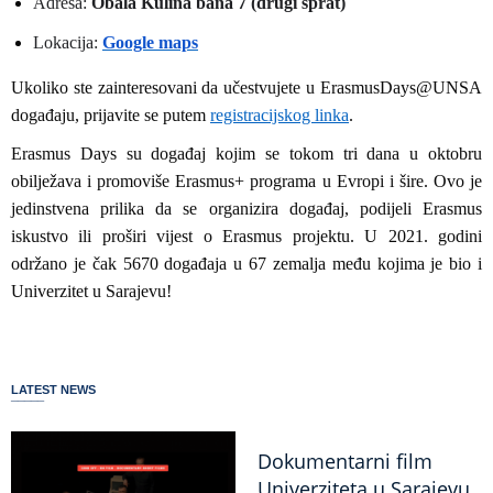
Adresa:
Obala Kulina bana 7 (drugi sprat)
Lokacija:
Google maps
Ukoliko ste zainteresovani da učestvujete u ErasmusDays@UNSA
događaju, prijavite se putem
registracijskog linka
.
Erasmus Days su događaj kojim se tokom tri dana u oktobru
obilježava i promoviše Erasmus+ programa u Evropi i šire. Ovo je
jedinstvena prilika da se organizira događaj, podijeli Erasmus
iskustvo ili proširi vijest o Erasmus projektu. U 2021. godini
održano je čak 5670 događaja u 67 zemalja među kojima je bio i
Univerzitet u Sarajevu!
LATEST NEWS
Dokumentarni film
Univerziteta u Sarajevu