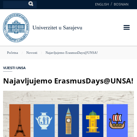
Skoči
ENGLISH
BOSNIAN
Pretraga
na
glavni
sadržaj
Univerzitet u Sarajevu
You
Početna
Novosti
Najavljujemo ErasmusDays@UNSA!
are
VIJESTI UNSA
here
Najavljujemo ErasmusDays@UNSA!