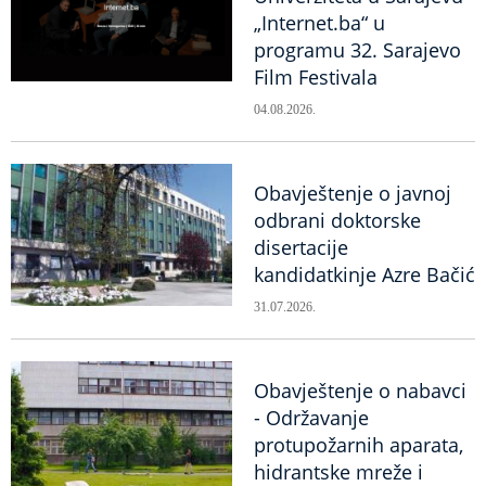
„Internet.ba“ u
programu 32. Sarajevo
Film Festivala
04.08.2026.
Obavještenje o javnoj
odbrani doktorske
disertacije
kandidatkinje Azre Bačić
31.07.2026.
Obavještenje o nabavci
- Održavanje
protupožarnih aparata,
hidrantske mreže i