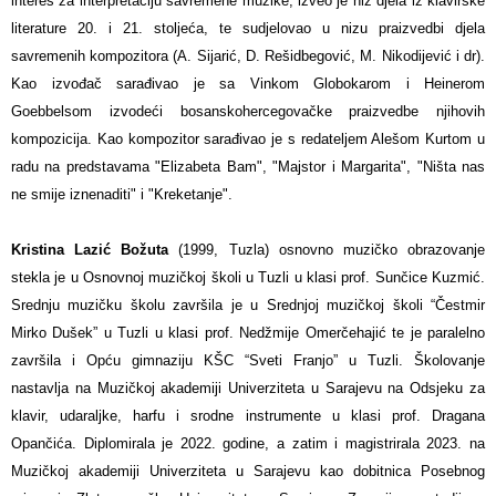
interes za interpretaciju savremene muzike, izveo je niz djela iz klavirske
literature 20. i 21. stoljeća, te sudjelovao u nizu praizvedbi djela
savremenih kompozitora (A. Sijarić, D. Rešidbegović, M. Nikodijević i dr).
Kao izvođač sarađivao je sa Vinkom Globokarom i Heinerom
Goebbelsom izvodeći bosanskohercegovačke praizvedbe njihovih
kompozicija. Kao kompozitor sarađivao je s redateljem Alešom Kurtom u
radu na predstavama "Elizabeta Bam", "Majstor i Margarita", "Ništa nas
ne smije iznenaditi" i "Kreketanje".
Kristina Lazić Božuta
(1999, Tuzla) osnovno muzičko obrazovanje
stekla je u Osnovnoj muzičkoj školi u Tuzli u klasi prof. Sunčice Kuzmić.
Srednju muzičku školu završila je u Srednjoj muzičkoj školi “Čestmir
Mirko Dušek” u Tuzli u klasi prof. Nedžmije Omerčehajić te je paralelno
završila i Opću gimnaziju KŠC “Sveti Franjo” u Tuzli. Školovanje
nastavlja na Muzičkoj akademiji Univerziteta u Sarajevu na Odsjeku za
klavir, udaraljke, harfu i srodne instrumente u klasi prof. Dragana
Opančića. Diplomirala je 2022. godine, a zatim i magistrirala 2023. na
Muzičkoj akademiji Univerziteta u Sarajevu kao dobitnica Posebnog