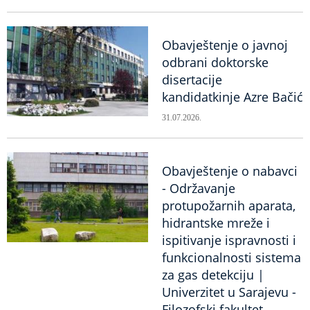
Obavještenje o javnoj
odbrani doktorske
disertacije
kandidatkinje Azre Bačić
31.07.2026.
Obavještenje o nabavci
- Održavanje
protupožarnih aparata,
hidrantske mreže i
ispitivanje ispravnosti i
funkcionalnosti sistema
za gas detekciju |
Univerzitet u Sarajevu -
Filozofski fakultet