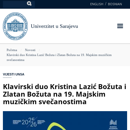
Skoči
ENGLISH
BOSNIAN
Pretraga
na
glavni
sadržaj
Univerzitet u Sarajevu
You
Početna
Novosti
Klavirski duo Kristina Lazić Božuta i Zlatan Božuta na 19. Majskim muzičkim
are
svečanostima
here
VIJESTI UNSA
Klavirski duo Kristina Lazić Božuta i
Zlatan Božuta na 19. Majskim
muzičkim svečanostima