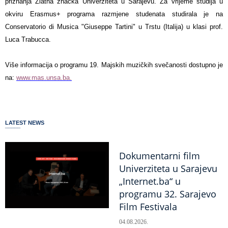
priznanja Zlatna značka Univerziteta u Sarajevu. Za vrijeme studija u
okviru Erasmus+ programa razmjene studenata studirala je na
Conservatorio di Musica "Giuseppe Tartini" u Trstu (Italija) u klasi prof.
Luca Trabucca.
Više informacija o programu 19. Majskih muzičkih svečanosti dostupno je
na:
www.mas.unsa.ba.
LATEST NEWS
Dokumentarni film
Univerziteta u Sarajevu
„Internet.ba“ u
programu 32. Sarajevo
Film Festivala
04.08.2026.