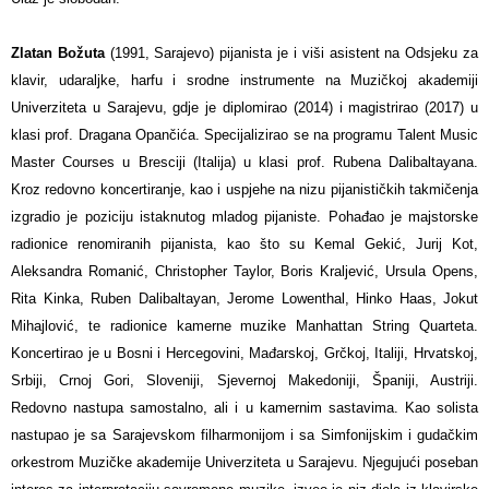
Zlatan Božuta
(1991, Sarajevo) pijanista je i viši asistent na Odsjeku za
klavir, udaraljke, harfu i srodne instrumente na Muzičkoj akademiji
Univerziteta u Sarajevu, gdje je diplomirao (2014) i magistrirao (2017) u
klasi prof. Dragana Opančića. Specijalizirao se na programu Talent Music
Master Courses u Bresciji (Italija) u klasi prof. Rubena Dalibaltayana.
Kroz redovno koncertiranje, kao i uspjehe na nizu pijanističkih takmičenja
izgradio je poziciju istaknutog mladog pijaniste. Pohađao je majstorske
radionice renomiranih pijanista, kao što su Kemal Gekić, Jurij Kot,
Aleksandra Romanić, Christopher Taylor, Boris Kraljević, Ursula Opens,
Rita Kinka, Ruben Dalibaltayan, Jerome Lowenthal, Hinko Haas, Jokut
Mihajlović, te radionice kamerne muzike Manhattan String Quarteta.
Koncertirao je u Bosni i Hercegovini, Mađarskoj, Grčkoj, Italiji, Hrvatskoj,
Srbiji, Crnoj Gori, Sloveniji, Sjevernoj Makedoniji, Španiji, Austriji.
Redovno nastupa samostalno, ali i u kamernim sastavima. Kao solista
nastupao je sa Sarajevskom filharmonijom i sa Simfonijskim i gudačkim
orkestrom Muzičke akademije Univerziteta u Sarajevu. Njegujući poseban