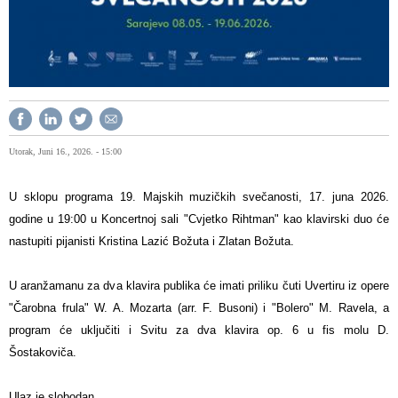
Utorak, Juni 16., 2026. - 15:00
U sklopu programa 19. Majskih muzičkih svečanosti, 17. juna 2026.
godine u 19:00 u Koncertnoj sali "Cvjetko Rihtman" kao klavirski duo će
nastupiti pijanisti Kristina Lazić Božuta i Zlatan Božuta.
U aranžamanu za dva klavira publika će imati priliku čuti Uvertiru iz opere
"Čarobna frula" W. A. Mozarta (arr. F. Busoni) i "Bolero" M. Ravela, a
program će uključiti i Svitu za dva klavira op. 6 u fis molu D.
Šostakoviča.
Ulaz je slobodan.