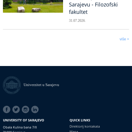
Sarajevu - Filozofski
fakultet
31.07.2026.
više >
Univerzitet u Sarajevu
SOCIAL
LINKS
UNIVERSITY OF SARAJEVO
QUICK LINKS
Direktorij kontakata
Obala Kulina bana 7/II
Mapa