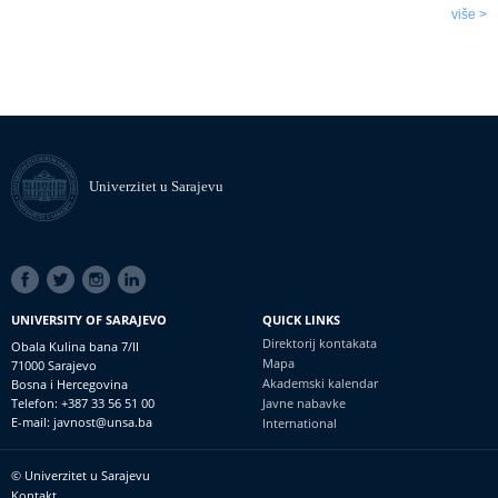
više >
Univerzitet u Sarajevu
SOCIAL
LINKS
UNIVERSITY OF SARAJEVO
QUICK LINKS
Direktorij kontakata
Obala Kulina bana 7/II
Mapa
71000 Sarajevo
Akademski kalendar
Bosna i Hercegovina
Telefon: +387 33 56 51 00
Javne nabavke
E-mail: javnost@unsa.ba
International
© Univerzitet u Sarajevu
Footer
Kontakt