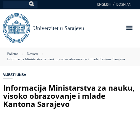
Skoči
ENGLISH
BOSNIAN
Pretraga
na
glavni
sadržaj
Univerzitet u Sarajevu
You
Početna
Novosti
Informacija Ministarstva za nauku, visoko obrazovanje i mlade Kantona Sarajevo
are
here
VIJESTI UNSA
Informacija Ministarstva za nauku,
visoko obrazovanje i mlade
Kantona Sarajevo