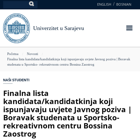
Skoči
ENGLISH
BOSNIAN
Pretraga
na
glavni
sadržaj
Univerzitet u Sarajevu
You
Početna
Novosti
Finalna lista kandidata/kandidatkinja koji ispunjavaju uvjete Javnog poziva | Boravak
are
studenata u Sportsko- rekreativnom centru Bossina Zaostrog
here
NAŠI STUDENTI
Finalna lista
kandidata/kandidatkinja koji
ispunjavaju uvjete Javnog poziva |
Boravak studenata u Sportsko-
rekreativnom centru Bossina
Zaostrog