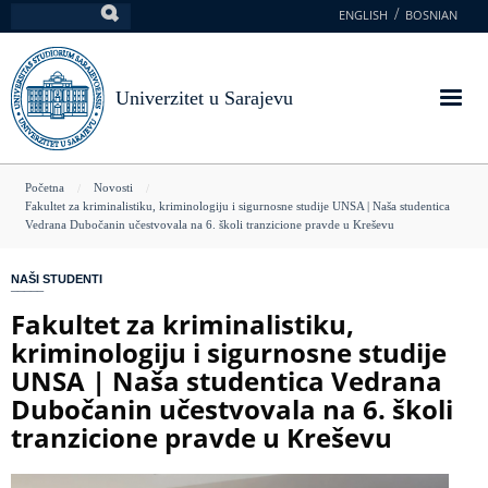
Skoči
ENGLISH
BOSNIAN
Pretraga
na
glavni
sadržaj
Univerzitet u Sarajevu
You
Početna
Novosti
Fakultet za kriminalistiku, kriminologiju i sigurnosne studije UNSA | Naša studentica
are
Vedrana Dubočanin učestvovala na 6. školi tranzicione pravde u Kreševu
here
NAŠI STUDENTI
Fakultet za kriminalistiku,
kriminologiju i sigurnosne studije
UNSA | Naša studentica Vedrana
Dubočanin učestvovala na 6. školi
tranzicione pravde u Kreševu