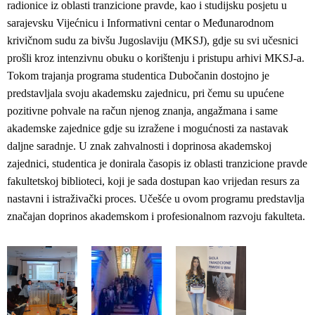
radionice iz oblasti tranzicione pravde, kao i studijsku posjetu u
sarajevsku Vijećnicu i Informativni centar o Međunarodnom
krivičnom sudu za bivšu Jugoslaviju (MKSJ), gdje su svi učesnici
prošli kroz intenzivnu obuku o korištenju i pristupu arhivi MKSJ-a.
Tokom trajanja programa studentica Dubočanin dostojno je
predstavljala svoju akademsku zajednicu, pri čemu su upućene
pozitivne pohvale na račun njenog znanja, angažmana i same
akademske zajednice gdje su izražene i mogućnosti za nastavak
daljne saradnje. U znak zahvalnosti i doprinosa akademskoj
zajednici, studentica je donirala časopis iz oblasti tranzicione pravde
fakultetskoj biblioteci, koji je sada dostupan kao vrijedan resurs za
nastavni i istraživački proces. Učešće u ovom programu predstavlja
značajan doprinos akademskom i profesionalnom razvoju fakulteta.