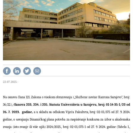
22.07.2025.
Na osnovu člana 121. Zakona o visokom obrazovanju („Službene novine Kantona Sarajevo“, broj:
36/22.),
članova 233, 234. i 235. Statuta Univerziteta u Sarajevu, broj: 01-14-35-1/23 od
26. 7. 2023. godine,
a u skladu sa odlukom Vijeća Fakulteta, broj: 02-01/375 od 27. 9. 2024.
godine, o usvajanju Dinamičkog plana potreba za raspisivanje konkursa za izbor u akademska
zvanja (isto zvanje ili više njih) 2024/2025., broj: 02-01/375-1 od 27. 9. 2024. godine (Tabela 1.,