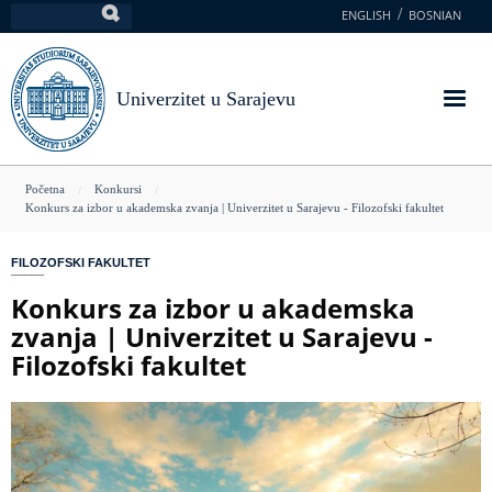
Skoči
ENGLISH
BOSNIAN
Pretraga
na
glavni
sadržaj
Univerzitet u Sarajevu
You
Početna
Konkursi
Konkurs za izbor u akademska zvanja | Univerzitet u Sarajevu - Filozofski fakultet
are
here
FILOZOFSKI FAKULTET
Konkurs za izbor u akademska
zvanja | Univerzitet u Sarajevu -
Filozofski fakultet