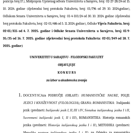
pozicija broj 17.), Mišljenjem Upravnog odbora Univerziteta u Sarajevu, broj: 02-27-28/24 od 15.
10. 2024. godine (djelovodni broj protokola Fakulteta, broj: 01/796 od 29. 10. 2024.godine),
Odlukom Senata Univerziteta u Sarajevu, broj: 01-4-103/24 od 30. 10. 2024. godine (djelovodni
broj protokola Fakulteta, broj: 02-01/486 od 5. 11. 2024. godine), Odluke
Vijeća Fakulteta, broj:
02-01/315 od 4. 7. 2025. godine i Odluke Senata Univerziteta u Sarajevu, broj: 01-9-
35/25 od 16. 7. 2025. godine (djelovodni broj protokola Fakulteta: 02-01/349 od 18. 7.
2025. godine)
UNIVERZITET U SARAJEVU - FILOZOFSKI FAKULTET
OBJAVLJUJE
K O N K U R S
za izbor u akademska zvanja
za PODRUČJE (OBLAST):
, POLJE:
DOCENT/ICA
HUMANISTIČKE NAUKE
, GRANA:
Italijanski
JEZICI I KNJIŽEVNOST (FILOLOGIJA)
ROMANISTIKA:
jezik (predmeti:
,
,
i
,
i
Italijanski jezik I
II
III
IV
Sintaksa italijanskog jezika I
II,
i
), ROMANISTIKA: Historija romanskih
Suvremeni italijanski jezik I, II
III
jezika (predmeti:
), METODIKA (predmeti:
Historija italijanskog jezika I i II
), na Odsjeku za romanistiku
Metodika nastave italijanskog jezika I i II