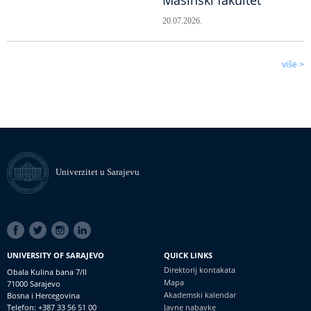
20.07.2026.
više >
Univerzitet u Sarajevu
SOCIAL
LINKS
UNIVERSITY OF SARAJEVO
QUICK LINKS
Direktorij kontakata
Obala Kulina bana 7/II
Mapa
71000 Sarajevo
Akademski kalendar
Bosna i Hercegovina
Telefon: +387 33 56 51 00
Javne nabavke