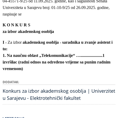
04-45571-9/25 od 11.09.2025. godine, kao i saglasnosti Senata
Univerziteta u Sarajevu broj: 01-10-9/25 od 26.09.2025. godine,
raspisuje se
K O N K U R S
za izbor akademskog osoblja
I -
Za izbor
akademskog osoblja - saradnika u zvanje asistent i
to:
1. Na naučnu oblast „Telekomunikacije“ ….....................1
izvršilac (radni odnos na određeno vrijeme sa punim radnim
vremenom)
DODATAK
Konkurs za izbor akademskog osoblja | Univerzitet
u Sarajevu - Elektrotehnički fakultet