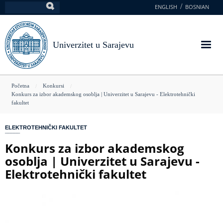
Skoči
ENGLISH
BOSNIAN
Pretraga
na
glavni
sadržaj
Univerzitet u Sarajevu
You
Početna
Konkursi
Konkurs za izbor akademskog osoblja | Univerzitet u Sarajevu - Elektrotehnički
are
fakultet
here
ELEKTROTEHNIČKI FAKULTET
Konkurs za izbor akademskog
osoblja | Univerzitet u Sarajevu -
Elektrotehnički fakultet