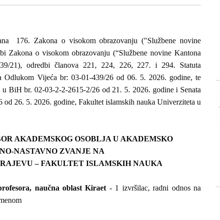
lana 176. Zakona o visokom obrazovanju ("Službene novine
edbi Zakona o visokom obrazovanju (“Službene novine Kantona
 39/21), odredbi članova 221, 224, 226, 227. i 294. Statuta
sa Odlukom Vijeća br: 03-01-439/26 od 06. 5. 2026. godine, te
ce u BiH br. 02-03-2-2-2615-2/26 od 21. 5. 2026. godine i Senata
6 od 26. 5. 2026. godine, Fakultet islamskih nauka Univerziteta u
ZBOR AKADEMSKOG OSOBLJA U AKADEMSKO
NO-NASTAVNO ZVANJE NA
ARAJEVU – FAKULTET ISLAMSKIH NAUKA
rofesora, naučna oblast Kiraet
- 1 izvršilac, radni odnos na
remenom