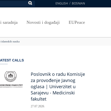
ENGLISH
BOSNIAN
retraga
Umjetnost, kultura i sport
Plan javnih nabavki
E-Prijava za ispite
oja UNSA
SAVRŠAVANJA
Izdavačka djelatnost
Osnovni elementi ugovora
Pristup informacijama
 i saradnja
Novosti i događaji
EUPeace
NSA
Publikacije
Javne nabavke organizacionih jedinica
 ravnopravnost UNSA
ismenost
Časopis Pregled
TRAIN
 islamskih nauka
 ravnopravnost UNSA
ivotnog učenja
a na UNSA
ATEST CALLS
ernice
ditacija
Poslovnik o radu Komisije
za provođenje Javnog
oglasa | Univerzitet u
Sarajevu - Medicinski
fakultet
27.07.2026.