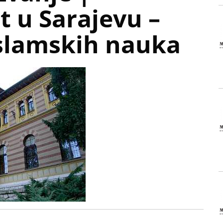
t u Sarajevu –
islamskih nauka