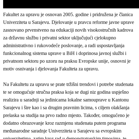
Fakultet za upravu je osnovan 2005. godine i pridružena je članica
Univerziteta u Sarajevu. Djelovanje u pravcu reforme javne uprave
zasnovano prvenstveno na edukaciji novih visokostručnih kadrova
za državnu službu i privatni sektor uključujući cjelokupno
administrativno i rukovodeće poslovanje, a radi uspostavljanja
funkcionalnog sistema uprave u BiH i doprinosa javnoj službi i
privatnom sektoru po uzoru na praksu Evropske unije, osnovni je
motiv osnivanja i djelovanja Fakulteta za upravu.
Na Fakultetu za upravu se prate tržišni trendovi i potrebe studenata
te se omogućuje stručna praksa koja se dugi niz godina uspješno
realizira u saradnji sa jedinicama lokalne samouprave u Kantonu
Sarajevu i šire kao i sa drugim pravnim licima, s ciljem olakšanja
prelaska sa studija na prvo radno mjesto. Također, omogućeno je
dodatno obrazovanje kroz razmjenu studenata putem programa
međunarodne saradnje Univerziteta u Sarajevu sa evropskim
univerzitetima, zatim kroz rad u demonstratorskim timovima, te