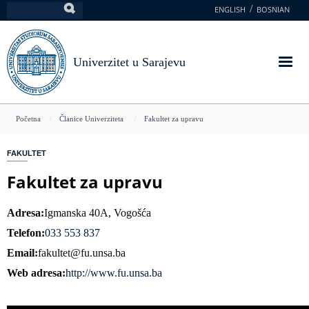
Skoči
ENGLISH
BOSNIAN
Pretraga
na
glavni
sadržaj
Univerzitet u Sarajevu
You
Početna
Članice Univerziteta
Fakultet za upravu
are
FAKULTET
here
Fakultet za upravu
Adresa
Igmanska 40A, Vogošća
Telefon
033 553 837
Email
fakultet@fu.unsa.ba
Web adresa
http://www.fu.unsa.ba