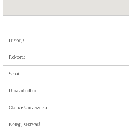
GLAVNA NAVIGACIJA FAKULTETI
Historija
Rektorat
Senat
Upravni odbor
Članice Univerziteta
Kolegij sekretarâ