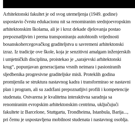
Arhitektonski fakultet je od svog utemeljenja (1949. godine)
uspostavio čvrstu edukacionu nit sa renomiranim srednjoevropskim
arhitektonskim školama, ali je i kroz dekade djelovanja postao
prepoznatljivim i prema transponiranju autohtonih vrijednosti
bosanskohercegovačkog graditeljstva u savremeni arhitektonski
izraz. Iz tradicije ove škole, koja je senzitivni amalgam inženjerskih
i umjetničkih disciplina, proistekao je „sarajevski arhitektonski
krug“, popunjavan generacijama vrsnih neimara i pasioniranih
sljedbenika progresivne graditeljske misli. Proteklih godina
promijenila se struktura nastavnog kadra i transformirao se nastavni
plan i program, ali su zadržani prepoznatljivi profili i kompetencije
studenata. Ostvarena je kvalitetna interaktivna saradnja sa
renomiranim evropskim arhitektonskim centrima, uključujući
fakultete iz Barcelone, Stuttgarta, Trondheima, Istanbula, Barija...,
pri čemu je uspostavljena mobilnost studenata i nastavnog osoblja.