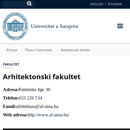
Skoči
ENGLISH
BOSNIAN
Pretraga
na
glavni
sadržaj
Univerzitet u Sarajevu
You
Početna
Članice Univerziteta
Arhitektonski fakultet
are
FAKULTET
here
Arhitektonski fakultet
Adresa
Patriotske lige 30
Telefon
033 226 534
Email
arhitektura@af.unsa.ba
Web adresa
http://www.af.unsa.ba/