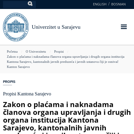
Skoči
ENGLISH
BOSNIAN
Pretraga
na
glavni
sadržaj
Univerzitet u Sarajevu
You
Početna
O Univerzitetu
Propisi
Zakon o plaćama i naknadama članova organa upravljanja i drugih organa institucija
are
Kantona Sarajevo, kantonalnih javnih preduzeća i javnih ustanova čiji je osnivač
Kanton Sarajevo
here
PROPIS
Propisi Kantona Sarajevo
Zakon o plaćama i naknadama
članova organa upravljanja i drugih
organa institucija Kantona
Sarajevo, kantonalnih javnih