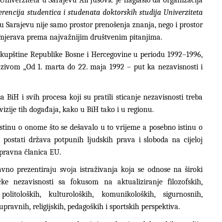
rencija studentica i studenata doktorskih studija Univerziteta
u Sarajevu nije samo prostor prenošenja znanja, nego i prostor
usmjerava prema najvažnijim društvenim pitanjima.
Skupštine Republike Bosne i Hercegovine u periodu 1992–1996,
zivom „Od 1. marta do 22. maja 1992 – put ka nezavisnosti i
a BiH i svih procesa koji su pratili sticanje nezavisnosti treba
izije tih događaja, kako u BiH tako i u regionu.
istinu o onome što se dešavalo u to vrijeme a posebno istinu o
postati država potpunih ljudskih prava i sloboda na cijeloj
opravna članica EU.
javno prezentiraju svoja istraživanja koja se odnose na široki
čke nezavisnosti sa fokusom na aktualiziranje filozofskih,
, politoloških, kulturoloških, komunikoloških, sigurnosnih,
pravnih, religijskih, pedagoških i sportskih perspektiva.