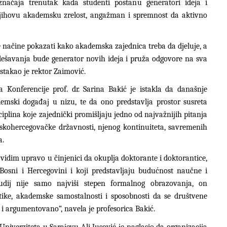
značaja trenutak kada studenti postanu generatori ideja i
e njihovu akademsku zrelost, angažman i spremnost da aktivno
e načine pokazati kako akademska zajednica treba da djeluje, a
h dešavanja bude generator novih ideja i pruža odgovore na sva
istakao je rektor Zaimović.
Konferencije prof. dr. Sarina Bakić je istakla da današnje
emski događaj u nizu, te da ono predstavlja prostor susreta
sciplina koje zajednički promišljaju jedno od najvažnijih pitanja
skohercegovačke državnosti, njenog kontinuiteta, savremenih
a.
vidim upravo u činjenici da okuplja doktorante i doktorantice,
 Bosni i Hercegovini i koji predstavljaju budućnost naučne i
udij nije samo najviši stepen formalnog obrazovanja, on
tike, akademske samostalnosti i sposobnosti da se društvene
o i argumentovano“, navela je profesorica Bakić.
niverziteta u Sarajevu Ali Jusović je naglasio da organizacija