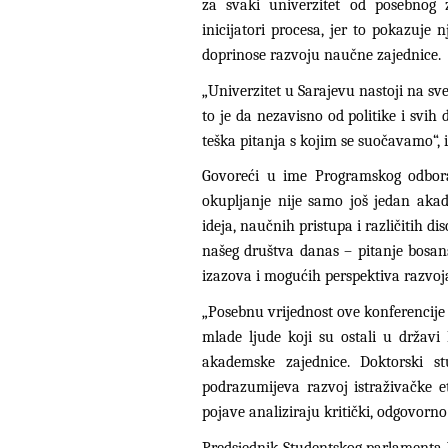
za svaki univerzitet od posebnog 
inicijatori procesa, jer to pokazuj
doprinose razvoju naučne zajednice.
„Univerzitet u Sarajevu nastoji na sv
to je da nezavisno od politike i svi
teška pitanja s kojim se suočavamo“, 
Govoreći u ime Programskog odbora 
okupljanje nije samo još jedan akad
ideja, naučnih pristupa i različitih di
našeg društva danas – pitanje bosan
izazova i mogućih perspektiva razvoj
„Posebnu vrijednost ove konferencije 
mlade ljude koji su ostali u državi
akademske zajednice. Doktorski st
podrazumijeva razvoj istraživačke e
pojave analiziraju kritički, odgovorn
Predsjednik Studentskog parlamenta U