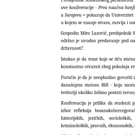
ove konferencije
- Prva naučna konfe
u Sarajevu
–
pokazuje da Univerzitet 
u kojem se znanje stvara, razvija i 
Gospodin Miro Lazović, predsjednik 
održao je uvodno predavanje pod na
državnosti“.
Istakao je da teme koje se tiču status
konstantno otvarati zbog pokušaja rev
Poručio je da je neophodno govoriti 
današnjem statusu BiH - koja mora 
teritoriji ukoliko želimo postati ravn
Konferencija je prilika da studenti 
izbor refleksija bosanskohercegova
historijskih, jezičkih, socioloških
kriminoloških, pravnih, ekonomskih, u