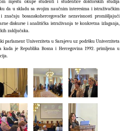
nom mjestu okupe studenti i studentice doktorskih studija
liku da u skladu sa svojim naučnim interesima i istraživačkim
 i značaju bosanskohercegovačke nezavisnosti promišljajući
narne diskurse i analitička istraživanja te konkretna izlaganja,
čkih zaključaka.
ki parlament Univerziteta u Sarajevu uz podršku Univerziteta
 kada je Republika Bosna i Hercegovina 1992. primljena u
ija.