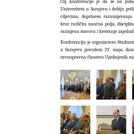
Cilj konferencije je da se na jed
Univerziteta u Sarajevu i dobiju pri
ciljevima, doprinesu razumijevanju
kroz različita naučna polja, discipli
razmjenu stavova i kreiranje zajedni
Konferenciju je organizovao Students
u Sarajevu povodom 22. maja, dana
ravnopravno članstvo Ujedinjenih nac