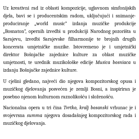
Uz kreativni rad iz oblasti kompozicije, uglavnom simfonijskih
djela, bavi se i producentskim radom, uključujući i snimanje-
produciranje „world music“ izdanja muzičke produkcije
„Bosnaton“, opernih izvedbi u produkciji Narodnog pozorišta u
Sarajevu, izvedbi Sarajevske filharmonije te brojnih drugih
koncerata umjetničke muzike. Istovremeno je i umjetnički
direktor Bošnjačke zajednice kulture za oblast muzičke
umjetnosti, te urednik muzikološke edicije
Musica bosniaca
u
izdanju Bošnjačke zajednice kulture.
U cjelini gledano, najveći dio njegova kompozitorskog opusa i
muzičkog djelovanja posvećen je zemlji Bosni, a inspiriran je
posebno njenom kulturnom raznolikošću i složenošću.
Nacionalna opera u tri čina
Tvrtko, kralj bosanski
vrhunac je i
svojevrsna
summa
njegova dosadašnjeg kompozitorskog rada i
muzičkog djelovanja.