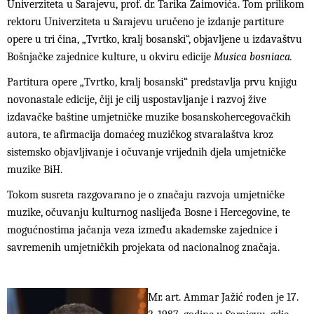
Univerziteta u Sarajevu, prof. dr. Tarika Zaimovića. Tom prilikom
rektoru Univerziteta u Sarajevu uručeno je izdanje partiture
opere u tri čina, „Tvrtko, kralj bosanski“, objavljene u izdavaštvu
Bošnjačke zajednice kulture, u okviru edicije
Musica bosniaca.
Partitura opere „Tvrtko, kralj bosanski“ predstavlja prvu knjigu
novonastale edicije, čiji je cilj uspostavljanje i razvoj žive
izdavačke baštine umjetničke muzike bosanskohercegovačkih
autora, te afirmacija domaćeg muzičkog stvaralaštva kroz
sistemsko objavljivanje i očuvanje vrijednih djela umjetničke
muzike BiH.
Tokom susreta razgovarano je o značaju razvoja umjetničke
muzike, očuvanju kulturnog naslijeđa Bosne i Hercegovine, te
mogućnostima jačanja veza između akademske zajednice i
savremenih umjetničkih projekata od nacionalnog značaja.
Mr. art. Ammar Jažić rođen je 17.