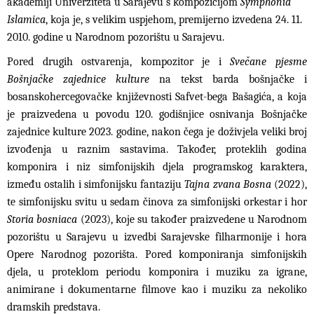
akademiji Univerziteta u Sarajevu s kompozicijom
Symphonia
Islamica
, koja je, s velikim uspjehom, premijerno izvedena 24. 11.
2010. godine u Narodnom pozorištu u Sarajevu.
Pored drugih ostvarenja, kompozitor je i
Svečane pjesme
Bošnjačke zajednice kulture
na tekst barda bošnjačke i
bosanskohercegovačke književnosti Safvet-bega Bašagića, a koja
je praizvedena u povodu 120. godišnjice osnivanja Bošnjačke
zajednice kulture 2023. godine, nakon čega je doživjela veliki broj
izvođenja u raznim sastavima. Također, proteklih godina
komponira i niz simfonijskih djela programskog karaktera,
između ostalih i simfonijsku fantaziju
Tajna zvana Bosna
(2022),
te simfonijsku svitu u sedam činova za simfonijski orkestar i hor
Storia bosniaca
(2023), koje su također praizvedene u Narodnom
pozorištu u Sarajevu u izvedbi Sarajevske filharmonije i hora
Opere Narodnog pozorišta. Pored komponiranja simfonijskih
djela, u proteklom periodu komponira i muziku za igrane,
animirane i dokumentarne filmove kao i muziku za nekoliko
dramskih predstava.