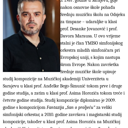
3. 1987. godine u Sarajevu, gdje
nakon osnovne škole pohađa
Srednju muzičku školu na Odsjeku
za timpane – udaraljke u klasi
prof. Desanke Jovanović i prof.
Davora Marausa. U ovo vrijeme
stalni je član YMISO simfonijskog
orkestra mladih simfoničara pri
Evropskoj uniji, s kojim nastupa
širom Evrope. Nakon završetka
Srednje muzičke škole upisuje
studij kompozicije na Muzičkoj akademiji Univerziteta u
Sarajevu u klasi prof. Anđelke Bego-Šimunić tokom prve i druge
godine studija, a zatim u klasi prof. Asima Horozića tokom treće i
četvrte godine studija. Studij kompozicije diplomirao je 2009.
godine s kompozicijom
Fantazija „San o proljeću“
za veliki
simfonijski orkestar, a 2010. godine završava i magistarski studij
kompozicije, također u klasi prof. Asima Horozića na Muzičkoj