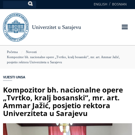
Skoči
ENGLISH
BOSNIAN
Pretraga
na
glavni
sadržaj
Univerzitet u Sarajevu
You
Početna
Novosti
Kompozitor bh. nacionalne opere „Tvrtko, kralj bosanski“, mr. art. Ammar Jažić,
are
posjetio rektora Univerziteta u Sarajevu
here
VIJESTI UNSA
Kompozitor bh. nacionalne opere
„Tvrtko, kralj bosanski“, mr. art.
Ammar Jažić, posjetio rektora
Univerziteta u Sarajevu