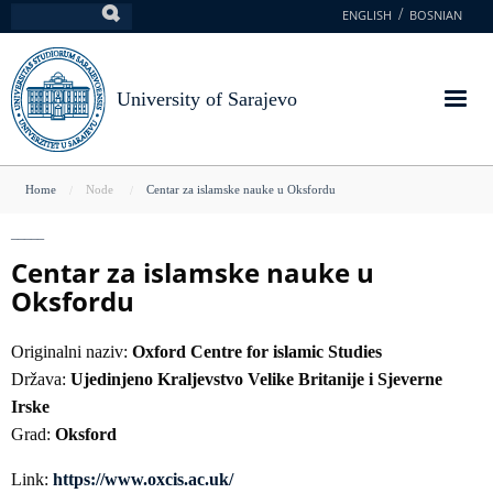
Skip
ENGLISH
BOSNIAN
Search
to
main
content
University of Sarajevo
You
Home
Node
Centar za islamske nauke u Oksfordu
are
here
Centar za islamske nauke u
Oksfordu
Originalni naziv:
Oxford Centre for islamic Studies
Država:
Ujedinjeno Kraljevstvo Velike Britanije i Sjeverne
Irske
Grad:
Oksford
Link:
https://www.oxcis.ac.uk/