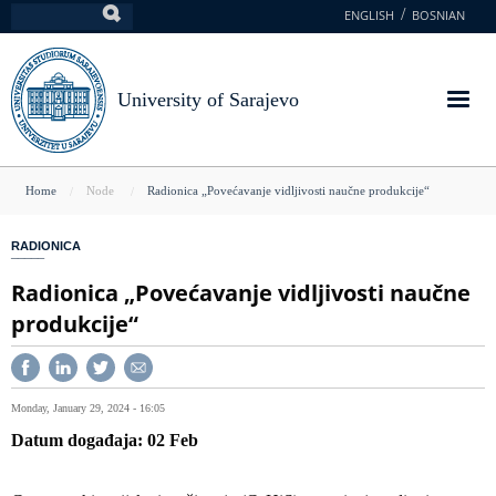
Skip
ENGLISH
BOSNIAN
Search
to
main
content
University of Sarajevo
You
Home
Node
Radionica „Povećavanje vidljivosti naučne produkcije“
are
RADIONICA
here
Radionica „Povećavanje vidljivosti naučne
produkcije“
Monday, January 29, 2024 - 16:05
Datum događaja
02
Feb