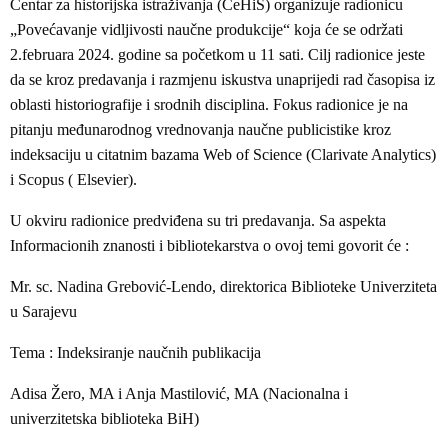
Centar za historijska istraživanja (CeHiS) organizuje radionicu
„Povećavanje vidljivosti naučne produkcije“ koja će se održati
2.februara 2024. godine sa početkom u 11 sati. Cilj radionice jeste
da se kroz predavanja i razmjenu iskustva unaprijedi rad časopisa iz
oblasti historiografije i srodnih disciplina. Fokus radionice je na
pitanju međunarodnog vrednovanja naučne publicistike kroz
indeksaciju u citatnim bazama Web of Science (Clarivate Analytics)
i Scopus ( Elsevier).
U okviru radionice predviđena su tri predavanja. Sa aspekta
Informacionih znanosti i bibliotekarstva o ovoj temi govorit će :
Mr. sc. Nadina Grebović-Lendo, direktorica Biblioteke Univerziteta
u Sarajevu
Tema : Indeksiranje naučnih publikacija
Adisa Žero, MA i Anja Mastilović, MA (Nacionalna i
univerzitetska biblioteka BiH)