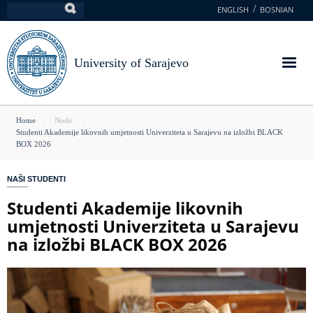
Skip
ENGLISH
BOSNIAN
Search
to
main
content
University of Sarajevo
You
Home
Node
Studenti Akademije likovnih umjetnosti Univerziteta u Sarajevu na izložbi BLACK
are
BOX 2026
here
NAŠI STUDENTI
Studenti Akademije likovnih
umjetnosti Univerziteta u Sarajevu
na izložbi BLACK BOX 2026