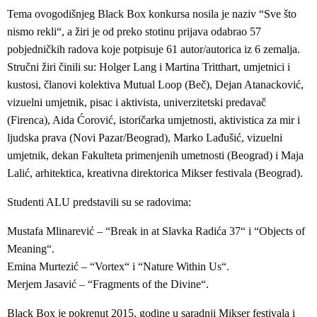
Tema ovogodišnjeg Black Box konkursa nosila je naziv “Sve što
nismo rekli“, a žiri je od preko stotinu prijava odabrao 57
pobjedničkih radova koje potpisuje 61 autor/autorica iz 6 zemalja.
Stručni žiri činili su: Holger Lang i Martina Tritthart, umjetnici i
kustosi, članovi kolektiva Mutual Loop (Beč), Dejan Atanacković,
vizuelni umjetnik, pisac i aktivista, univerzitetski predavač
(Firenca), Aida Ćorović, istoričarka umjetnosti, aktivistica za mir i
ljudska prava (Novi Pazar/Beograd), Marko Lađušić, vizuelni
umjetnik, dekan Fakulteta primenjenih umetnosti (Beograd) i Maja
Lalić, arhitektica, kreativna direktorica Mikser festivala (Beograd).
Studenti ALU predstavili su se radovima:
Mustafa Mlinarević – “Break in at Slavka Radića 37“ i “Objects of
Meaning“.
Emina Murtezić – “Vortex“ i “Nature Within Us“.
Merjem Jasavić – “Fragments of the Divine“.
Black Box je pokrenut 2015. godine u saradnji Mikser festivala i