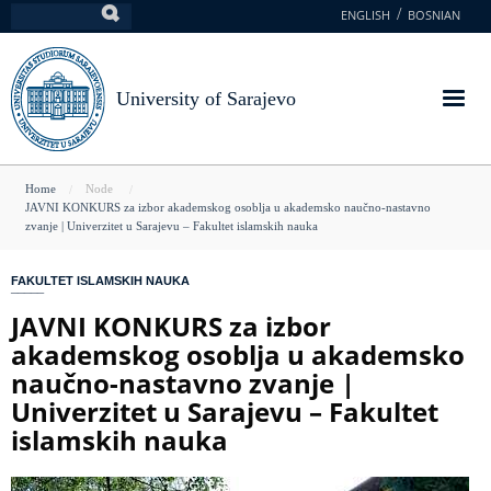
Skip
ENGLISH
BOSNIAN
Search
to
main
content
University of Sarajevo
You
Home
Node
JAVNI KONKURS za izbor akademskog osoblja u akademsko naučno-nastavno
are
zvanje | Univerzitet u Sarajevu – Fakultet islamskih nauka
here
FAKULTET ISLAMSKIH NAUKA
JAVNI KONKURS za izbor
akademskog osoblja u akademsko
naučno-nastavno zvanje |
Univerzitet u Sarajevu – Fakultet
islamskih nauka