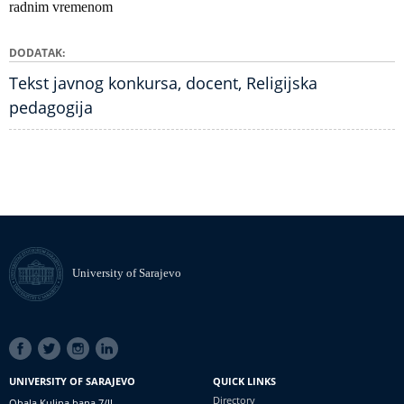
radnim vremenom
DODATAK
Tekst javnog konkursa, docent, Religijska
pedagogija
University of Sarajevo
SOCIAL
LINKS
UNIVERSITY OF SARAJEVO
QUICK LINKS
Directory
Obala Kulina bana 7/II