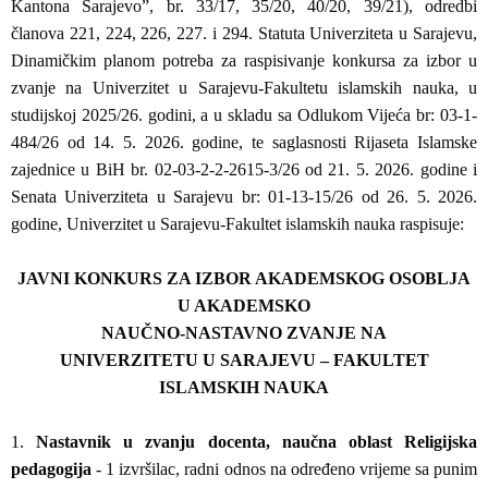
Kantona Sarajevo”, br. 33/17, 35/20, 40/20, 39/21), odredbi
članova 221, 224, 226, 227. i 294. Statuta Univerziteta u Sarajevu,
Dinamičkim planom potreba za raspisivanje konkursa za izbor u
zvanje na Univerzitet u Sarajevu-Fakultetu islamskih nauka, u
studijskoj 2025/26. godini, a u skladu sa Odlukom Vijeća br: 03-1-
484/26 od 14. 5. 2026. godine, te saglasnosti Rijaseta Islamske
zajednice u BiH br. 02-03-2-2-2615-3/26 od 21. 5. 2026. godine i
Senata Univerziteta u Sarajevu br: 01-13-15/26 od 26. 5. 2026.
godine, Univerzitet u Sarajevu-Fakultet islamskih nauka raspisuje:
JAVNI KONKURS ZA IZBOR AKADEMSKOG OSOBLJA
U AKADEMSKO
NAUČNO-NASTAVNO ZVANJE NA
UNIVERZITETU U SARAJEVU – FAKULTET
ISLAMSKIH NAUKA
1.
Nastavnik u zvanju docenta, naučna oblast Religijska
pedagogija
- 1 izvršilac, radni odnos na određeno vrijeme sa punim