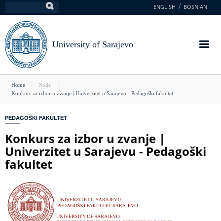
Skip
ENGLISH
BOSNIAN
Search
to
main
content
University of Sarajevo
You
Home
Node
Konkurs za izbor u zvanje | Univerzitet u Sarajevu - Pedagoški fakultet
are
here
PEDAGOŠKI FAKULTET
Konkurs za izbor u zvanje |
Univerzitet u Sarajevu - Pedagoški
fakultet