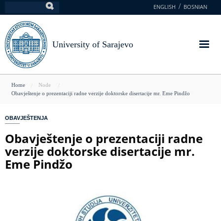
Skip
ENGLISH
BOSNIAN
Search
to
main
content
University of Sarajevo
You
Home
Node
Obavještenje o prezentaciji radne verzije doktorske disertacije mr. Eme Pindžo
are
here
OBAVJEŠTENJA
Obavještenje o prezentaciji radne
verzije doktorske disertacije mr.
Eme Pindžo