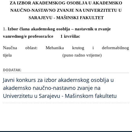
ZA IZBOR AKADEMSKOG OSOBLJA U AKADEMSKO
NAUČNO-NASTAVNO ZVANJE NA UNIVERZITETU U
SARAJEVU - MAŠINSKI FAKULTET
1.
Izbor člana akademskog osoblja – nastavnik u zvanje
vanrednog/e profesora/ice 1 izvršilac
Naučna oblast: Mehanika krutog i deformabilnog
tijela
(puno radno vrijeme)
DODATAK
Javni konkurs za izbor akademskog osoblja u
akademsko naučno-nastavno zvanje na
Univerzitetu u Sarajevu - Mašinskom fakultetu