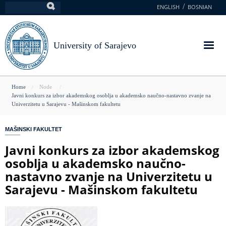
Skip
ENGLISH
BOSNIAN
Search
to
main
content
University of Sarajevo
You
Home
Node
Javni konkurs za izbor akademskog osoblja u akademsko naučno-nastavno zvanje na
are
Univerzitetu u Sarajevu - Mašinskom fakultetu
here
MAŠINSKI FAKULTET
Javni konkurs za izbor akademskog
osoblja u akademsko naučno-
nastavno zvanje na Univerzitetu u
Sarajevu - Mašinskom fakultetu