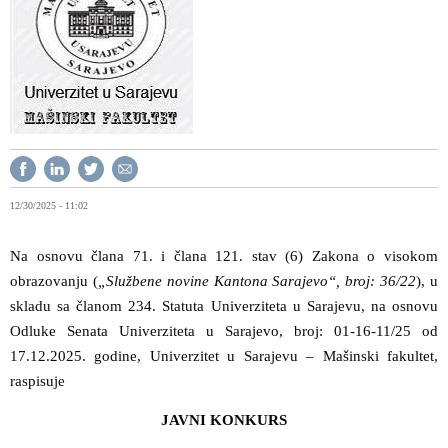
12/30/2025 - 11:02
Na osnovu člana 71. i člana 121. stav (6) Zakona o visokom
obrazovanju (
„Službene novine Kantona Sarajevo“, broj: 36/22
), u
skladu sa članom 234. Statuta Univerziteta u Sarajevu, na osnovu
Odluke Senata Univerziteta u Sarajevo, broj: 01-16-11/25 od
17.12.2025. godine, Univerzitet u Sarajevu – Mašinski fakultet,
raspisuje
JAVNI KONKURS