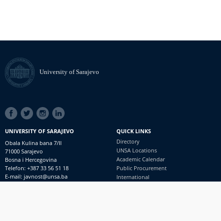
University of Sarajevo
SOCIAL
LINKS
UNIVERSITY OF SARAJEVO
QUICK LINKS
Directory
Obala Kulina bana 7/II
UNSA Locations
71000 Sarajevo
Academic Calendar
Bosna i Hercegovina
Telefon: +387 33 56 51 18
Public Procurement
E-mail: javnost@unsa.ba
International
© University of Sarajevo
Footer
Contact
meni
Freedom of Information and Access to Information