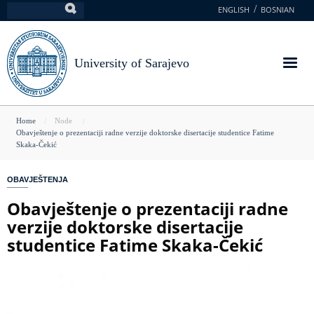
Skip
ENGLISH
BOSNIAN
Search
to
main
content
University of Sarajevo
You
Home
Node
Obavještenje o prezentaciji radne verzije doktorske disertacije studentice Fatime
are
Skaka-Čekić
here
OBAVJEŠTENJA
Obavještenje o prezentaciji radne
verzije doktorske disertacije
studentice Fatime Skaka-Čekić