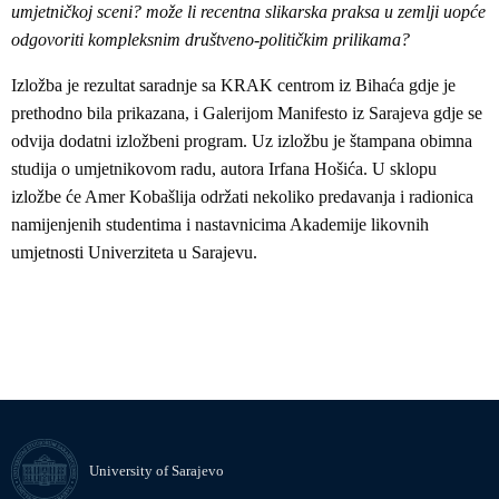
umjetničkoj sceni? može li recentna slikarska praksa u zemlji uopće
odgovoriti kompleksnim društveno-političkim prilikama?
Izložba je rezultat saradnje sa KRAK centrom iz Bihaća gdje je
prethodno bila prikazana, i Galerijom Manifesto iz Sarajeva gdje se
odvija dodatni izložbeni program. Uz izložbu je štampana obimna
studija o umjetnikovom radu, autora Irfana Hošića. U sklopu
izložbe će Amer Kobašlija održati nekoliko predavanja i radionica
namijenjenih studentima i nastavnicima Akademije likovnih
umjetnosti Univerziteta u Sarajevu.
University of Sarajevo