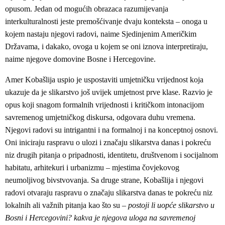
opusom. Jedan od mogućih obrazaca razumijevanja
interkulturalnosti jeste premošćivanje dvaju konteksta – onoga u
kojem nastaju njegovi radovi, naime Sjedinjenim Američkim
Državama, i dakako, ovoga u kojem se oni iznova interpretiraju,
naime njegove domovine Bosne i Hercegovine.
Amer Kobašlija uspio je uspostaviti umjetničku vrijednost koja
ukazuje da je slikarstvo još uvijek umjetnost prve klase. Razvio je
opus koji snagom formalnih vrijednosti i kritičkom intonacijom
savremenog umjetničkog diskursa, odgovara duhu vremena.
Njegovi radovi su intrigantni i na formalnoj i na konceptnoj osnovi.
Oni iniciraju raspravu o ulozi i značaju slikarstva danas i pokreću
niz drugih pitanja o pripadnosti, identitetu, društvenom i socijalnom
habitatu, arhitekuri i urbanizmu – mjestima čovjekovog
neumoljivog bivstvovanja. Sa druge strane, Kobašlija i njegovi
radovi otvaraju raspravu o značaju slikarstva danas te pokreću niz
lokalnih ali važnih pitanja kao što su –
postoji li uopće slikarstvo u
Bosni i Hercegovini? kakva je njegova uloga na savremenoj