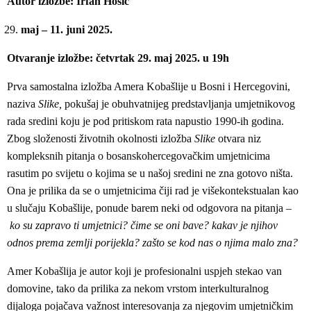
Autor izložbe: Irfan Hošić
maj – 11. juni 2025.
Otvaranje izložbe: četvrtak 29. maj 2025. u 19h
Prva samostalna izložba Amera Kobašlije u Bosni i Hercegovini,
naziva
Slike,
pokušaj je obuhvatnijeg predstavljanja umjetnikovog
rada sredini koju je pod pritiskom rata napustio 1990-ih godina.
Zbog složenosti životnih okolnosti izložba
Slike
otvara niz
kompleksnih pitanja o bosanskohercegovačkim umjetnicima
rasutim po svijetu o kojima se u našoj sredini ne zna gotovo ništa.
Ona je prilika da se o umjetnicima čiji rad je višekontekstualan kao
u slučaju Kobašlije, ponude barem neki od odgovora na pitanja –
ko su zapravo ti umjetnici? čime se oni bave? kakav je njihov
odnos prema zemlji porijekla?
zašto se kod nas o njima malo zna?
Amer Kobašlija je autor koji je profesionalni uspjeh stekao van
domovine, tako da prilika za nekom vrstom interkulturalnog
dijaloga pojačava važnost interesovanja za njegovim umjetničkim