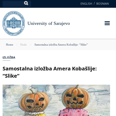
Skip
ENGLISH
BOSNIAN
Search
to
main
content
University of Sarajevo
You
Home
Node
Samostalna izložba Amera Kobašlije: “Slike”
are
IZLOŽBA
here
Samostalna izložba Amera Kobašlije:
“Slike”