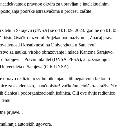
a, neadekvatnog pravnog okvira za upravljanje intelektualnim
postojanja podrške istraživačima u procesu zaštite
verzitetu u Sarajevu (UNSA) se od 01. 09. 2023. godine do 01. 05.
ački/istraživačko-razvojni Projekat pod nazivom: „Značaj prava
ovativnosti i kreativnosti na Univerzitetu u Sarajevu“
stvo za nauku, visoko obrazovanje i mlade Kantona Sarajevo.
t u Sarajevu - Pravni fakultet (UNSA-PFSA), a uz saradnju i
oj Univerziteta u Sarajeva (CIR UNSA).
e upravo realizira u svrhu otklanjanja tih negativnih faktora i
dionice za akademsko, naučnoistraživačko/umjetničko-istraživačko
 članica i podorganizacionih jedinica. Cilj ove dvije radionice
a temu:
ne prijave, i
ormuliranja autorskih ugovora.