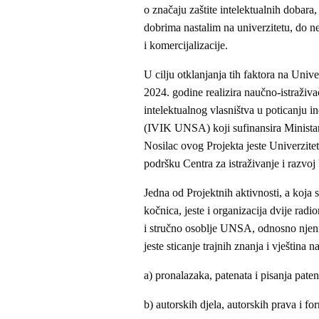
o značaju zaštite intelektualnih dobar
dobrima nastalim na univerzitetu, do ne
i komercijalizacije.
U cilju otklanjanja tih faktora na Uni
2024. godine realizira naučno-istraživ
intelektualnog vlasništva u poticanju in
(IVIK UNSA) koji sufinansira Ministar
Nosilac ovog Projekta jeste Univerzite
podršku Centra za istraživanje i razv
Jedna od Projektnih aktivnosti, a koja s
kočnica, jeste i organizacija dvije ra
i stručno osoblje UNSA, odnosno njenih
jeste sticanje trajnih znanja i vještina n
a) pronalazaka, patenata i pisanja patent
b) autorskih djela, autorskih prava i f