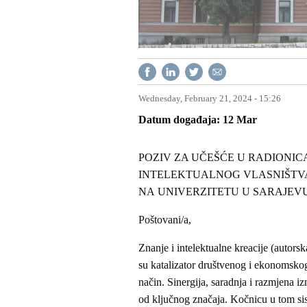
Wednesday, February 21, 2024 - 15:26
Datum događaja
12
Mar
POZIV ZA UČEŠĆE U RADIONIC
INTELEKTUALNOG VLASNIŠTVA 
NA UNIVERZITETU U SARAJEVU”
Poštovani/a,
Znanje i intelektualne kreacije (autors
su katalizator društvenog i ekonomskog
način. Sinergija, saradnja i razmjena i
od ključnog značaja. Kočnicu u tom sist