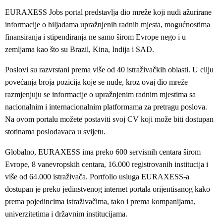
EURAXESS Jobs portal predstavlja dio mreže koji nudi ažurirane
informacije o hiljadama upražnjenih radnih mjesta, mogućnostima
finansiranja i stipendiranja ne samo širom Evrope nego i u
zemljama kao što su Brazil, Kina, Indija i SAD.
Poslovi su razvrstani prema više od 40 istraživačkih oblasti. U cilju
povećanja broja pozicija koje se nude, kroz ovaj dio mreže
razmjenjuju se informacije o upražnjenim radnim mjestima sa
nacionalnim i internacionalnim platformama za pretragu poslova.
Na ovom portalu možete postaviti svoj CV koji može biti dostupan
stotinama poslodavaca u svijetu.
Globalno, EURAXESS ima preko 600 servisnih centara širom
Evrope, 8 vanevropskih centara, 16.000 registrovanih institucija i
više od 64.000 istraživača. Portfolio usluga EURAXESS-a
dostupan je preko jedinstvenog internet portala orijentisanog kako
prema pojedincima istraživačima, tako i prema kompanijama,
univerzitetima i državnim institucijama.