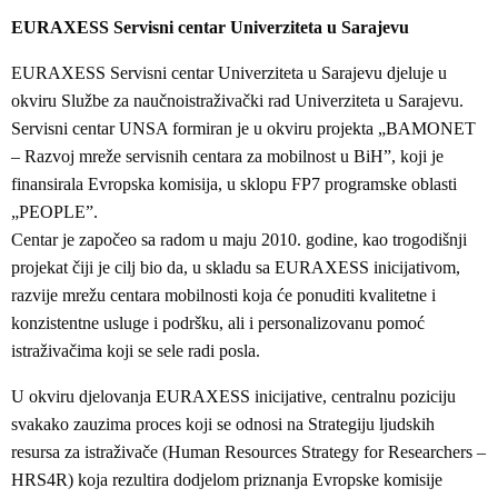
EURAXESS Servisni centar Univerziteta u Sarajevu
EURAXESS Servisni centar Univerziteta u Sarajevu djeluje u
okviru Službe za naučnoistraživački rad Univerziteta u Sarajevu.
Servisni centar UNSA formiran je u okviru projekta „BAMONET
– Razvoj mreže servisnih centara za mobilnost u BiH”, koji je
finansirala Evropska komisija, u sklopu FP7 programske oblasti
„PEOPLE”.
Centar je započeo sa radom u maju 2010. godine, kao trogodišnji
projekat čiji je cilj bio da, u skladu sa EURAXESS inicijativom,
razvije mrežu centara mobilnosti koja će ponuditi kvalitetne i
konzistentne usluge i podršku, ali i personalizovanu pomoć
istraživačima koji se sele radi posla.
U okviru djelovanja EURAXESS inicijative, centralnu poziciju
svakako zauzima proces koji se odnosi na Strategiju ljudskih
resursa za istraživače (Human Resources Strategy for Researchers –
HRS4R) koja rezultira dodjelom priznanja Evropske komisije