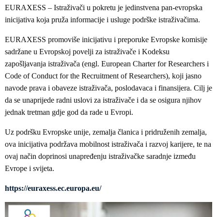
EURAXESS – Istraživači u pokretu je jedinstvena pan-evropska
inicijativa koja pruža informacije i usluge podrške istraživačima.
EURAXESS promoviše inicijativu i preporuke Evropske komisije
sadržane u Evropskoj povelji za istraživače i Kodeksu
zapošljavanja istraživača (engl. European Charter for Researchers i
Code of Conduct for the Recruitment of Researchers), koji jasno
navode prava i obaveze istraživača, poslodavaca i finansijera. Cilj je
da se unaprijede radni uslovi za istraživače i da se osigura njihov
jednak tretman gdje god da rade u Evropi.
Uz podršku Evropske unije, zemalja članica i pridruženih zemalja,
ova inicijativa podržava mobilnost istraživača i razvoj karijere, te na
ovaj način doprinosi unapređenju istraživačke saradnje između
Evrope i svijeta.
https://euraxess.ec.europa.eu/