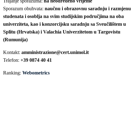
Trajanje sporazuma:
na neodređeno vrijeme
Sporazum obuhvata:
naučnu i obrazovnu saradnju i razmjenu
studenata i osoblja na svim studijskim područjima na oba
univerziteta, kao i konzorcijsku saradnju sa Sveučilištem u
Splitu (Hrvatska) i Valachia Univerzitetom u Targovistu
(Rumunija)
Kontakt:
amministrazione@cert.unimol.it
Telefon:
+39 0874 40 41
Ranking:
Webometrics