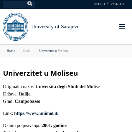
Skip
ENGLISH
BOSNIAN
Search
to
main
content
University of Sarajevo
You
Home
Node
Univerzitet u Moliseu
are
here
Univerzitet u Moliseu
Originalni naziv:
Università degli Studi del Molise
Država:
Italija
Grad:
Campobasso
Link:
https://www.unimol.it/
Datum potpisivanja:
2001. godine