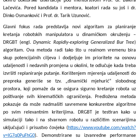
okviru doktorske disertacije pod mentorstvom Prof. dr. Bakira
Lačevića. Pored kandidata i mentora, koatori rada su još i dr.
Dinko Osmanković i Prof. dr. Tarik Uzunović.
Glavni fokus rada predstavlja novi algoritam za planiranje
kretanja robotskih manipulatora u dinamičkom okruženju –
DRGBT (engl.
Dynamic Rapidly-exploring Generalized Bur Tree
)
algoritam. Ova metoda radi tako što u realnom vremenu bira
skup potencijalnih ciljeva i dodjeljuje im prioritete na osnovu
udaljenosti i nedavnih promjena u okolini, te odlučuje kada treba
izvršiti replaniranje putanje. Korištenjem mjerenja udaljenosti do
prepreka generiše se tzv. „dinamički mjehurić“ slobodnog
prostora, koji pomaže da se osigura sigurno kretanje robota uz
poštivanje svih kinematičkih ograničenja. Predložena metoda
pokazuje da može nadmašiti savremene konkurentne algoritme
po svim relevantnim kriterijima. DRGBT je testiran kako u
simulaciji tako i na stvarnom robotu u različitim scenarijima
uključujući i prisustvo čovjeka (
https://www.youtube.com/watch?
v=lG7q0PuFhG0
). Demonstrirane su izvanredne performanse