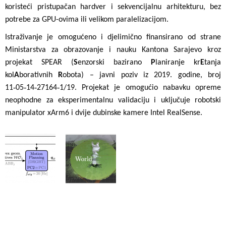
koristeći pristupačan hardver i sekvencijalnu arhitekturu, bez
potrebe za GPU-ovima ili velikom paralelizacijom.
Istraživanje je omogućeno i djelimično finansirano od strane
Ministarstva za obrazovanje i nauku Kantona Sarajevo kroz
projekat SPEAR (
S
enzorski bazirano
P
laniranje kr
E
tanja
kol
A
borativnih
R
obota) – javni poziv iz 2019. godine, broj
‑
‑
‑
‑
11
05
14
27164
1/19. Projekat je omogućio nabavku opreme
neophodne za eksperimentalnu validaciju i uključuje robotski
manipulator xArm6 i dvije dubinske kamere Intel RealSense.