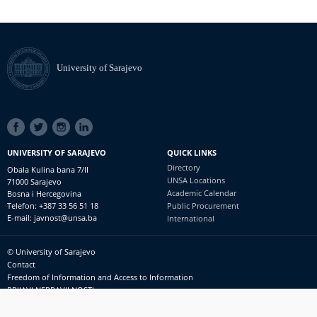
University of Sarajevo
SOCIAL
LINKS
UNIVERSITY OF SARAJEVO
QUICK LINKS
Directory
Obala Kulina bana 7/II
UNSA Locations
71000 Sarajevo
Academic Calendar
Bosna i Hercegovina
Telefon: +387 33 56 51 18
Public Procurement
E-mail: javnost@unsa.ba
International
© University of Sarajevo
Footer
Contact
meni
Freedom of Information and Access to Information
PRIJAVI NEPRAVILNOSTI
RSS
prijavikorupciju@unsa.ba