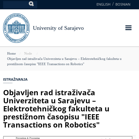
Skip
ENGLISH
BOSNIAN
Search
to
main
content
University of Sarajevo
You
Home
Node
Objavljen rad istraživača Univerziteta u Sarajevu – Elektrotehničkog fakulteta u
are
prestižnom časopisu "IEEE Transactions on Robotics"
here
ISTRAŽIVANJA
Objavljen rad istraživača
Univerziteta u Sarajevu –
Elektrotehničkog fakulteta u
prestižnom časopisu "IEEE
Transactions on Robotics"