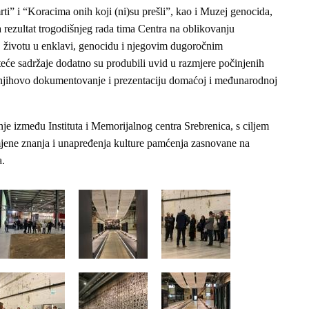
mrti” i “Koracima onih koji (ni)su prešli”, kao i Muzej genocida,
ja rezultat trogodišnjeg rada tima Centra na oblikovanju
, životu u enklavi, genocidu i njegovim dugoročnim
teće sadržaje dodatno su produbili uvid u razmjere počinjenih
 u njihovo dokumentovanje i prezentaciju domaćoj i međunarodnoj
je između Instituta i Memorijalnog centra Srebrenica, s ciljem
mjene znanja i unapređenja kulture pamćenja zasnovane na
a.