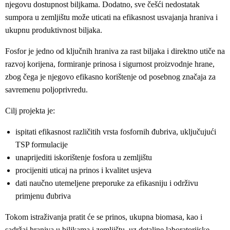
njegovu dostupnost biljkama. Dodatno, sve češći nedostatak
sumpora u zemljištu može uticati na efikasnost usvajanja hraniva i
ukupnu produktivnost biljaka.
Fosfor je jedno od ključnih hraniva za rast biljaka i direktno utiče na
razvoj korijena, formiranje prinosa i sigurnost proizvodnje hrane,
zbog čega je njegovo efikasno korištenje od posebnog značaja za
savremenu poljoprivredu.
Cilj projekta je:
ispitati efikasnost različitih vrsta fosfornih đubriva, uključujući
TSP formulacije
unaprijediti iskorištenje fosfora u zemljištu
procijeniti uticaj na prinos i kvalitet usjeva
dati naučno utemeljene preporuke za efikasniju i održivu
primjenu đubriva
Tokom istraživanja pratit će se prinos, ukupna biomasa, kao i
sadržaj hraniva u biljkama i zemljištu, uz detaljne laboratorijske