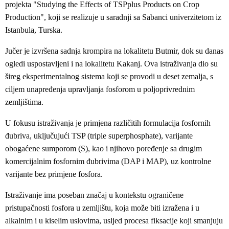
projekta "Studying the Effects of TSPplus Products on Crop
Production", koji se realizuje u saradnji sa Sabanci univerzitetom iz
Istanbula, Turska.
Jučer je izvršena sadnja krompira na lokalitetu Butmir, dok su danas
ogledi uspostavljeni i na lokalitetu Kakanj. Ova istraživanja dio su
šireg eksperimentalnog sistema koji se provodi u deset zemalja, s
ciljem unapređenja upravljanja fosforom u poljoprivrednim
zemljištima.
U fokusu istraživanja je primjena različitih formulacija fosfornih
đubriva, uključujući TSP (triple superphosphate), varijante
obogaćene sumporom (S), kao i njihovo poređenje sa drugim
komercijalnim fosfornim đubrivima (DAP i MAP), uz kontrolne
varijante bez primjene fosfora.
Istraživanje ima poseban značaj u kontekstu ograničene
pristupačnosti fosfora u zemljištu, koja može biti izražena i u
alkalnim i u kiselim uslovima, usljed procesa fiksacije koji smanjuju