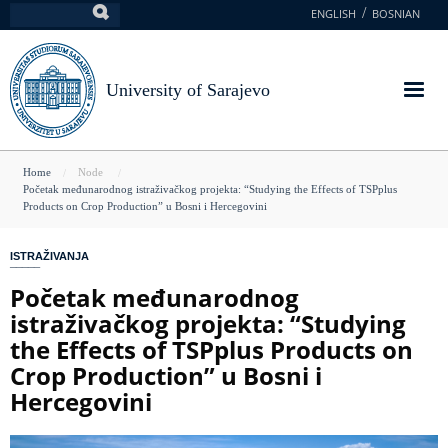
Skip
ENGLISH
BOSNIAN
Search
to
main
content
University of Sarajevo
You
Home
Node
Početak međunarodnog istraživačkog projekta: “Studying the Effects of TSPplus
are
Products on Crop Production” u Bosni i Hercegovini
here
ISTRAŽIVANJA
Početak međunarodnog
istraživačkog projekta: “Studying
the Effects of TSPplus Products on
Crop Production” u Bosni i
Hercegovini