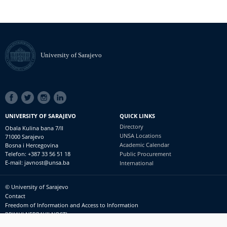
University of Sarajevo
SOCIAL
LINKS
UNIVERSITY OF SARAJEVO
QUICK LINKS
Directory
Obala Kulina bana 7/II
UNSA Locations
71000 Sarajevo
Academic Calendar
Bosna i Hercegovina
Telefon: +387 33 56 51 18
Public Procurement
E-mail: javnost@unsa.ba
International
© University of Sarajevo
Footer
Contact
meni
Freedom of Information and Access to Information
PRIJAVI NEPRAVILNOSTI
RSS