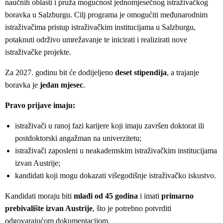
naučnih oblasti i pruža mogućnost jednomjesečnog istraživačkog
boravka u Salzburgu. Cilj programa je omogućiti međunarodnim
istraživačima pristup istraživačkim institucijama u Salzburgu,
potaknuti održivo umrežavanje te inicirati i realizirati nove
istraživačke projekte.
Za 2027. godinu bit će dodijeljeno
deset stipendija
, a trajanje
boravka je
jedan mjesec
.
Pravo prijave imaju:
istraživači u ranoj fazi karijere koji imaju završen doktorat ili
postdoktorski angažman na univerzitetu;
istraživači zaposleni u neakademskim istraživačkim institucijama
izvan Austrije;
kandidati koji mogu dokazati višegodišnje istraživačko iskustvo.
Kandidati moraju biti
mlađi od 45 godina
i imati
primarno
prebivalište izvan Austrije
, što je potrebno potvrditi
odgovarajućom dokumentacijom.