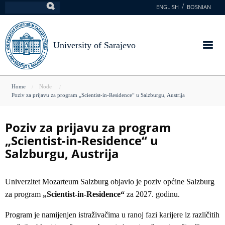
Skip
ENGLISH
BOSNIAN
Search
to
main
content
University of Sarajevo
You
Home
Node
Poziv za prijavu za program „Scientist-in-Residence“ u Salzburgu, Austrija
are
here
Poziv za prijavu za program
„Scientist-in-Residence“ u
Salzburgu, Austrija
Univerzitet Mozarteum Salzburg objavio je poziv općine Salzburg
za program
„Scientist-in-Residence“
za 2027. godinu.
Program je namijenjen istraživačima u ranoj fazi karijere iz različitih