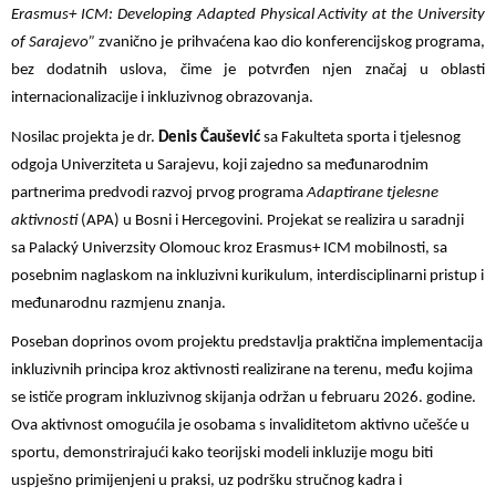
Erasmus+ ICM: Developing Adapted Physical Activity at the University
of Sarajevo”
zvanično je prihvaćena kao dio konferencijskog programa,
bez dodatnih uslova, čime je potvrđen njen značaj u oblasti
internacionalizacije i inkluzivnog obrazovanja.
Nosilac projekta je dr.
Denis Čaušević
sa Fakulteta sporta i tjelesnog
odgoja Univerziteta u Sarajevu, koji zajedno sa međunarodnim
partnerima predvodi razvoj prvog programa
Adaptirane tjelesne
aktivnosti
(APA) u Bosni i Hercegovini. Projekat se realizira u saradnji
sa Palacký Univerzsity Olomouc kroz Erasmus+ ICM mobilnosti, sa
posebnim naglaskom na inkluzivni kurikulum, interdisciplinarni pristup i
međunarodnu razmjenu znanja.
Poseban doprinos ovom projektu predstavlja praktična implementacija
inkluzivnih principa kroz aktivnosti realizirane na terenu, među kojima
se ističe program inkluzivnog skijanja održan u februaru 2026. godine.
Ova aktivnost omogućila je osobama s invaliditetom aktivno učešće u
sportu, demonstrirajući kako teorijski modeli inkluzije mogu biti
uspješno primijenjeni u praksi, uz podršku stručnog kadra i