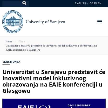
Skip
ENGLISH
BOSNIAN
Search
to
main
content
University of Sarajevo
You
Home
Node
Univerzitet u Sarajevu predstavit će inovativni model inkluzivnog obrazovanja na
are
EAIE konferenciji u Glasgowu
here
VIJESTI UNSA
Univerzitet u Sarajevu predstavit će
inovativni model inkluzivnog
obrazovanja na EAIE konferenciji u
Glasgowu