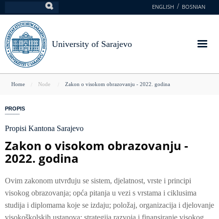
Skip
ENGLISH
BOSNIAN
Search
to
main
content
University of Sarajevo
You
Home
Node
Zakon o visokom obrazovanju - 2022. godina
are
PROPIS
here
Propisi Kantona Sarajevo
Zakon o visokom obrazovanju -
2022. godina
Ovim zakonom utvrđuju se sistem, djelatnost, vrste i principi
visokog obrazovanja; opća pitanja u vezi s vrstama i ciklusima
studija i diplomama koje se izdaju; položaj, organizacija i djelovanje
visokoškolskih ustanova; strategija razvoja i finansiranje visokog