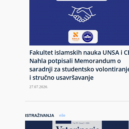
Fakultet islamskih nauka UNSA i C
Nahla potpisali Memorandum o
saradnji za studentsko volontiranj
i stručno usavršavanje
27.07.2026.
ISTRAŽIVANJA
više