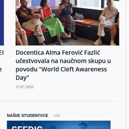
EI
Docentica Alma Ferović Fazlić
učestvovala na naučnom skupu u
e
povodu "World Cleft Awareness
Day"
27.07.2026.
NAŠI/E STUDENTI/CE
više