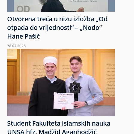
Otvorena treća u nizu izložba „Od
otpada do vrijednosti“ – „Nodo“
Hane Pašić
28.07.2026.
Student Fakulteta islamskih nauka
UNSA hfz. Madžid Aganhodžić