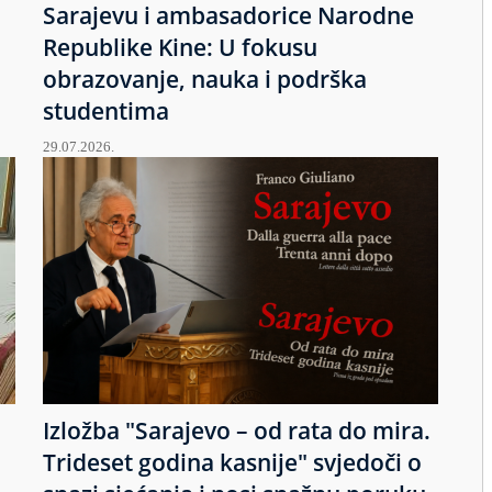
Sarajevu i ambasadorice Narodne
Republike Kine: U fokusu
obrazovanje, nauka i podrška
studentima
29.07.2026.
Izložba "Sarajevo – od rata do mira.
u
Trideset godina kasnije" svjedoči o