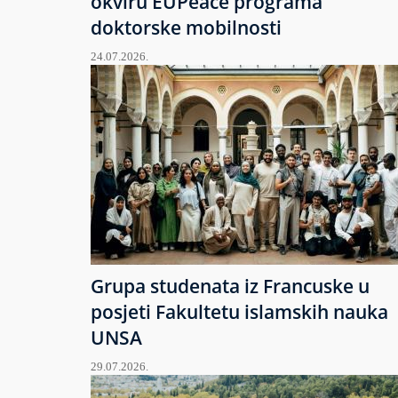
okviru EUPeace programa
doktorske mobilnosti
24.07.2026.
Grupa studenata iz Francuske u
posjeti Fakultetu islamskih nauka
UNSA
29.07.2026.