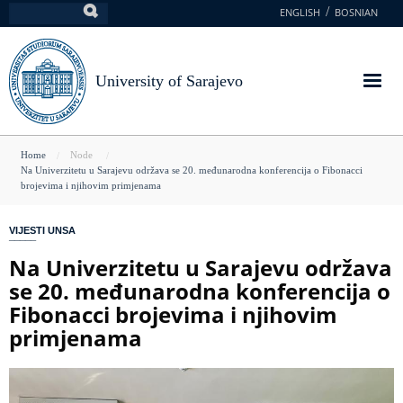
Skip
ENGLISH
BOSNIAN
Search
to
main
content
University of Sarajevo
You
Home
Node
Na Univerzitetu u Sarajevu održava se 20. međunarodna konferencija o Fibonacci
are
brojevima i njihovim primjenama
here
VIJESTI UNSA
Na Univerzitetu u Sarajevu održava
se 20. međunarodna konferencija o
Fibonacci brojevima i njihovim
primjenama