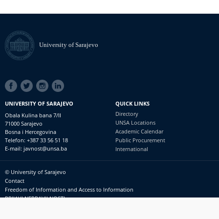
University of Sarajevo
SOCIAL
LINKS
UNIVERSITY OF SARAJEVO
QUICK LINKS
Directory
Obala Kulina bana 7/II
UNSA Locations
71000 Sarajevo
Academic Calendar
Bosna i Hercegovina
Telefon: +387 33 56 51 18
Public Procurement
E-mail: javnost@unsa.ba
International
© University of Sarajevo
Footer
Contact
meni
Freedom of Information and Access to Information
PRIJAVI NEPRAVILNOSTI
RSS
prijavikorupciju@unsa.ba