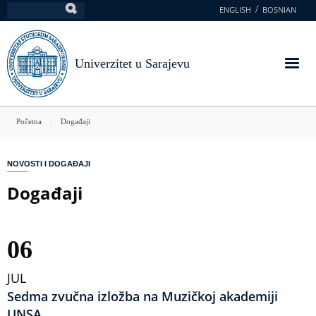
Skoči
ENGLISH
BOSNIAN
Pretraga
na
glavni
sadržaj
Univerzitet u Sarajevu
You
Početna
Događaji
are
here
NOVOSTI I DOGAĐAJI
Događaji
06
JUL
Sedma zvučna izložba na Muzičkoj akademiji
UNSA