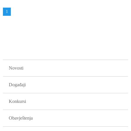
Obilježavanje
Aktuelna
1
strana
stranica
GLAVNA NAVIGACIJA
Novosti
Događaji
Konkursi
Obavještenja