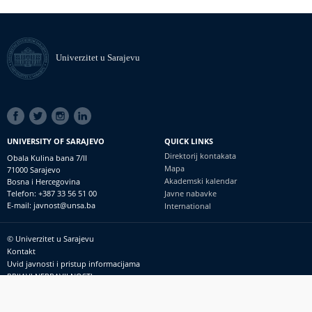
Univerzitet u Sarajevu
SOCIAL
LINKS
UNIVERSITY OF SARAJEVO
QUICK LINKS
Direktorij kontakata
Obala Kulina bana 7/II
Mapa
71000 Sarajevo
Akademski kalendar
Bosna i Hercegovina
Telefon: +387 33 56 51 00
Javne nabavke
E-mail: javnost@unsa.ba
International
© Univerzitet u Sarajevu
Footer
Kontakt
meni
Uvid javnosti i pristup informacijama
PRIJAVI NEPRAVILNOSTI
RSS
prijavikorupciju@unsa.ba