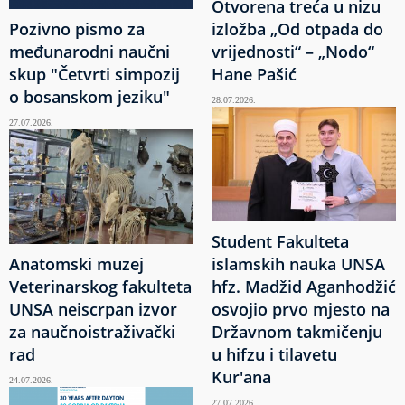
Otvorena treća u nizu
Pozivno pismo za
izložba „Od otpada do
međunarodni naučni
vrijednosti“ – „Nodo“
skup "Četvrti simpozij
Hane Pašić
o bosanskom jeziku"
28.07.2026.
27.07.2026.
Student Fakulteta
Anatomski muzej
islamskih nauka UNSA
Veterinarskog fakulteta
hfz. Madžid Aganhodžić
UNSA neiscrpan izvor
osvojio prvo mjesto na
za naučnoistraživački
Državnom takmičenju
rad
u hifzu i tilavetu
Kur'ana
24.07.2026.
27.07.2026.