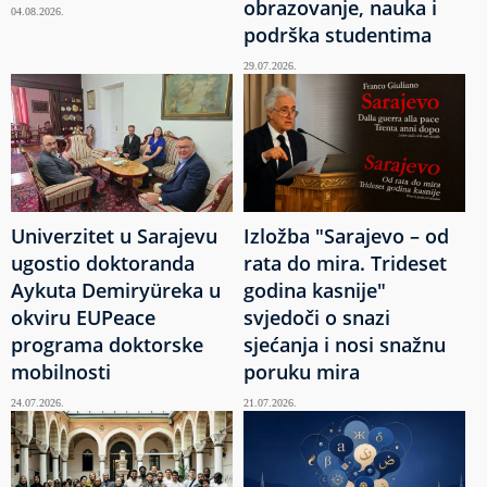
obrazovanje, nauka i
04.08.2026.
podrška studentima
29.07.2026.
Univerzitet u Sarajevu
Izložba "Sarajevo – od
ugostio doktoranda
rata do mira. Trideset
Aykuta Demiryüreka u
godina kasnije"
okviru EUPeace
svjedoči o snazi
programa doktorske
sjećanja i nosi snažnu
mobilnosti
poruku mira
24.07.2026.
21.07.2026.