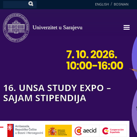
Skoči
ENGLISH
BOSNIAN
Pretraga
na
glavni
sadržaj
Univerzitet u Sarajevu
16. UNSA STUDY EXPO –
SAJAM STIPENDIJA