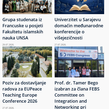
Grupa studenata iz
Univerzitet u Sarajevu
Francuske u posjeti
domaćin međunarodne
Fakultetu islamskih
konferencije o
nauka UNSA
višejezičnosti
29.07.2026.
27.07.2026.
Poziv za dostavljanje
Prof. dr. Tamer Bego
radova za EUPeace
izabran za člana FEBS
Teaching Europe
Committee on
Conference 2026
Integration and
Networking pri
27.07.2026.