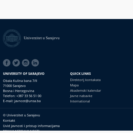
Univerzitet u Sarajevu
SOCIAL
LINKS
UNIVERSITY OF SARAJEVO
QUICK LINKS
Direktorij kontakata
Obala Kulina bana 7/II
Mapa
71000 Sarajevo
Akademski kalendar
Bosna i Hercegovina
Telefon: +387 33 56 51 00
Javne nabavke
E-mail: javnost@unsa.ba
International
© Univerzitet u Sarajevu
Footer
Kontakt
meni
Uvid javnosti i pristup informacijama
PRIJAVI NEPRAVILNOSTI