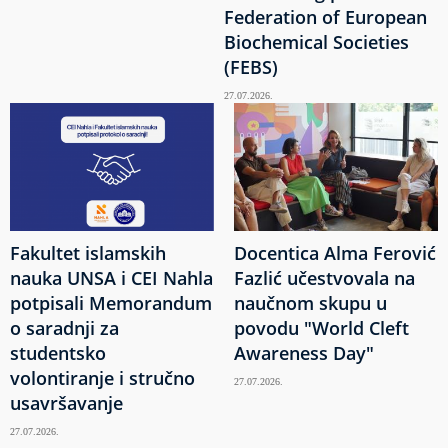
Federation of European
Biochemical Societies
(FEBS)
27.07.2026.
Fakultet islamskih
Docentica Alma Ferović
nauka UNSA i CEI Nahla
Fazlić učestvovala na
potpisali Memorandum
naučnom skupu u
o saradnji za
povodu "World Cleft
studentsko
Awareness Day"
volontiranje i stručno
27.07.2026.
usavršavanje
27.07.2026.