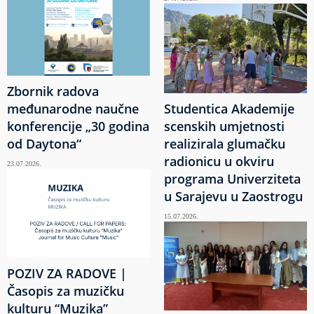
Zbornik radova
međunarodne naučne
Studentica Akademije
konferencije „30 godina
scenskih umjetnosti
od Daytona“
realizirala glumačku
radionicu u okviru
23.07.2026.
programa Univerziteta
u Sarajevu u Zaostrogu
15.07.2026.
POZIV ZA RADOVE |
Časopis za muzičku
kulturu “Muzika”