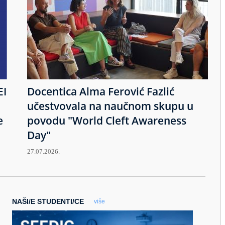
EI
Docentica Alma Ferović Fazlić
učestvovala na naučnom skupu u
e
povodu "World Cleft Awareness
Day"
27.07.2026.
NAŠI/E STUDENTI/CE
više