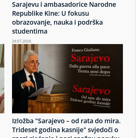
Sarajevu i ambasadorice Narodne
Republike Kine: U fokusu
obrazovanje, nauka i podrška
studentima
29.07.2026.
Izložba "Sarajevo – od rata do mira.
u
Trideset godina kasnije" svjedoči o