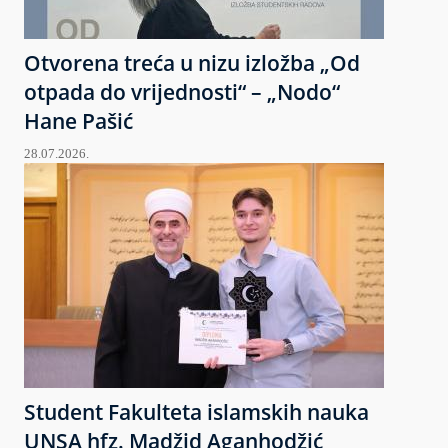
Otvorena treća u nizu izložba „Od
otpada do vrijednosti“ – „Nodo“
Hane Pašić
28.07.2026.
Student Fakulteta islamskih nauka
UNSA hfz. Madžid Aganhodžić