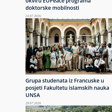
okviru EUPeace programa
doktorske mobilnosti
24.07.2026.
Grupa studenata iz Francuske u
posjeti Fakultetu islamskih nauka
UNSA
29.07.2026.