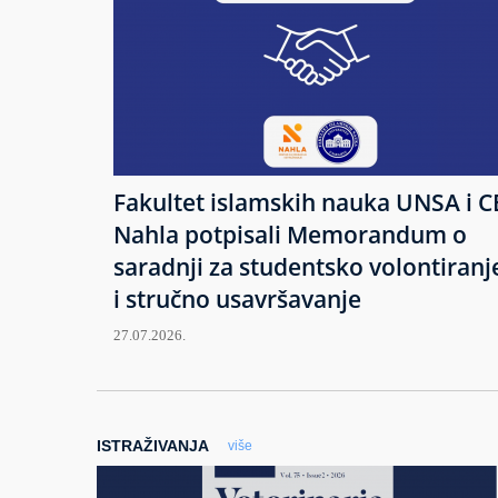
Fakultet islamskih nauka UNSA i C
Nahla potpisali Memorandum o
saradnji za studentsko volontiranj
i stručno usavršavanje
27.07.2026.
ISTRAŽIVANJA
više